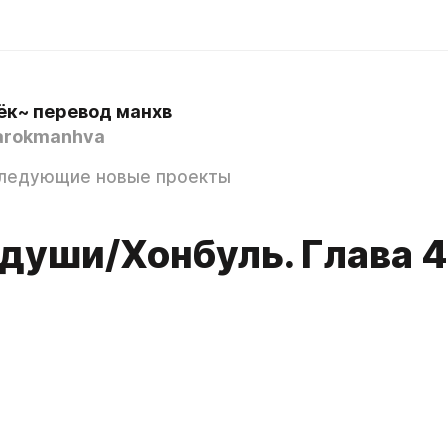
ёк~ перевод манхв
arokmanhva
следующие новые проекты
 души/Хонбуль. Глава 4