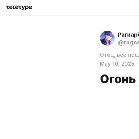
Рагнар
@ragn
Отец, все по
May 10, 2025
Огонь