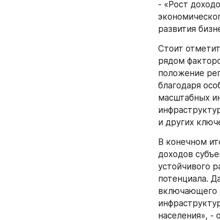
- «Рост доход
экономическог
развития бизн
Стоит отметит
рядом факторо
положение рег
благодаря осо
масштабных ин
инфраструкту
и других ключ
В конечном ит
доходов субъе
устойчивого р
потенциала. Д
включающего п
инфраструктур
населения», -