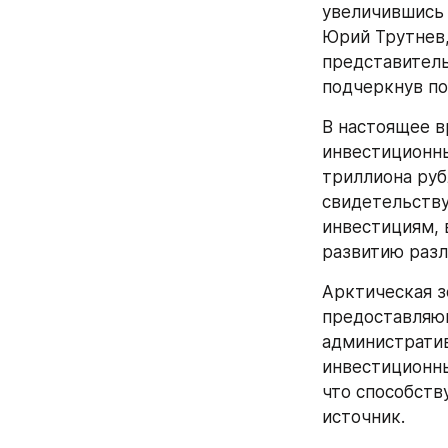
увеличившись 
Юрий Трутнев,
представитель
подчеркнув по
В настоящее в
инвестиционны
триллиона руб
свидетельству
инвестициям, 
развитию разл
Арктическая з
предоставляющ
административ
инвестиционны
что способств
источник.