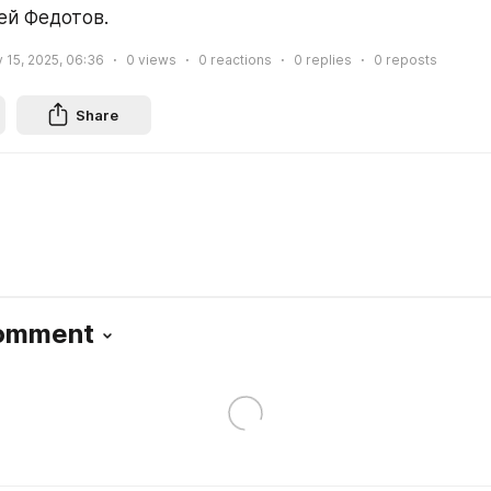
ей Федотов.
 15, 2025, 06:36
0
views
0
reactions
0
replies
0
reposts
Share
Comment