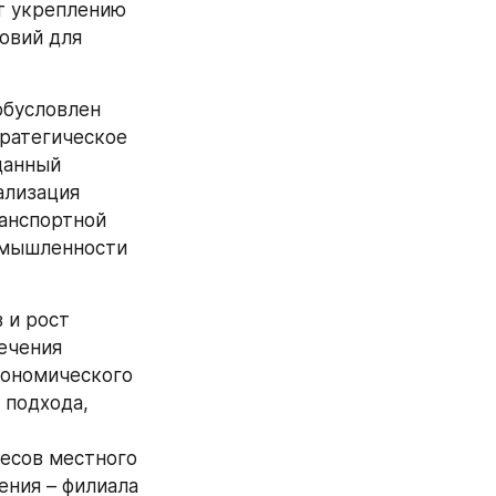
т укреплению 
вий для 
бусловлен 
ратегическое 
анный 
лизация 
анспортной 
мышленности 
и рост 
чения 
ономического 
подхода, 
сов местного 
ния – филиала 