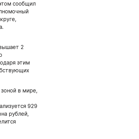
этом сообщил 
лномочный 
руге, 
а.
вышает 2 
 
одаря этим 
бствующих 
зоной в мире, 
лизуется 929 
а рублей, 
лится 