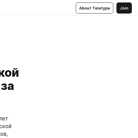
About Teletype
Join
кой
 за
ет 
кой 
в, 