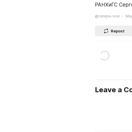
РАНХиГС Серг
@ranepa-orel
May
Repost
Leave a 