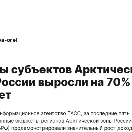
a-orel
ы субъектов Арктичес
России выросли на 70%
ет
нформационное агентство ТАСС, за последние пять л
анные бюджеты регионов Арктической зоны Российс
РФ) продемонстрировали значительный рост доходо