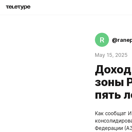
R
@ranep
May 15, 2025
Доход
зоны 
пять л
Как сообщат И
консолидиров
Федерации (АЗ