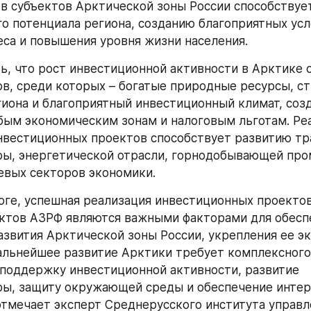
ов субъектов Арктической зоны России способствуе
о потенциала региона, созданию благоприятных усло
еса и повышения уровня жизни населения.
ь, что рост инвестиционной активности в Арктике о
в, среди которых – богатые природные ресурсы, ст
иона и благоприятный инвестиционный климат, созд
бым экономическим зонам и налоговым льготам. Реа
вестиционных проектов способствует развитию тр
ры, энергетической отрасли, горнодобывающей про
евых секторов экономики.
оге, успешная реализация инвестиционных проектов 
ктов АЗРФ являются важными факторами для обеспе
азвития Арктической зоны России, укрепления ее эк
альнейшее развитие Арктики требует комплексного 
оддержку инвестиционной активности, развитие 
ы, защиту окружающей среды и обеспечение интере
 отмечает эксперт Среднерусского института управле