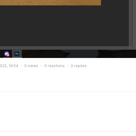
2022, 18:54
0
views
0
reactions
0
replies