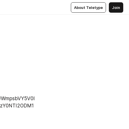
About Teletype
Join
1UWmpsbVY5V0l
NzY0NTI2ODM1