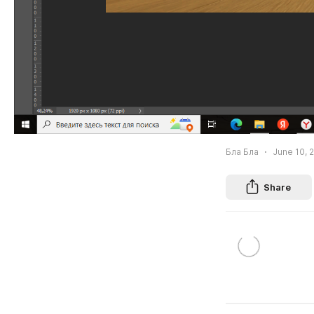
Бла Бла
June 10, 
Share