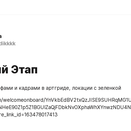
а
dikkkk
й Этап
фами и кадрами в артгриде, локации с зеленкой
.com/welcomeonboard/YnVkbEdBV2txQzJISE9SUHRqMG
NHeE90Z1p5Z1BGUlZaQjFDbkNvOXphaWhXYnwzNDU4
e_link_id=163478017413