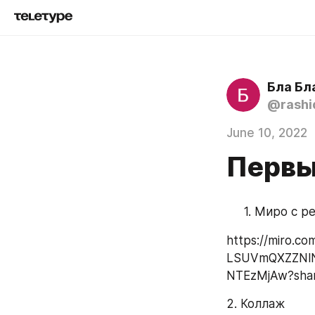
Бла Бл
@rashi
June 10, 2022
Первы
Миро с ре
https://miro
LSUVmQXZZNl
NTEzMjAw?shar
2. Коллаж