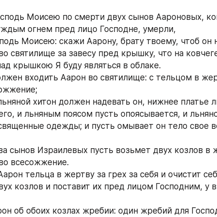
Господь Моисею по смерти двух сынов Аароновых, ког
уждым огнем пред лицо Господне, умерли,
сподь Моисею: скажи Аарону, брату твоему, чтоб он н
о святилище за завесу пред крышку, что на ковчеге
над крышкою Я буду являться в облаке.
олжен входить Аарон во святилище: с тельцом в жерт
ожжение;
льняной хитон должен надевать он, нижнее платье ль
его, и льняным поясом пусть опоясывается, и льняно
 священные одежды; и пусть омывает он тело свое в
тва сынов Израилевых пусть возьмет двух козлов в ж
 во всесожжение.
Аарон тельца в жертву за грех за себя и очистит себ
вух козлов и поставит их пред лицом Господним, у в
рон об обоих козлах жребии: один жребий для Господ