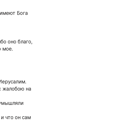
имеют Бога 
бо оно благо,
о мое.
 Иерусалим.
 жалобою на 
оумышляли 
и что он сам 