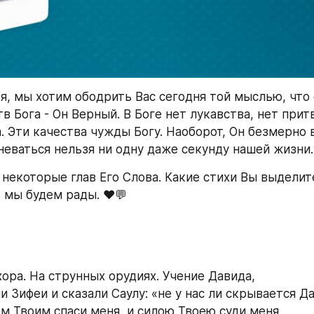
я, мы хотим ободрить Вас сегодня той мыслью, что 
в Бога - Он Верный. В Боге нет лукавства, нет прит
 Эти качества чужды Богу. Наоборот, Он безмерно ве
неваться нельзя ни одну даже секунду нашей жизни.
некоторые глав Его Слова. Какие стихи Вы выделите
 мы будем рады. ❤️💬
хора. На струнных орудиях. Учение Давида,
и Зифеи и сказали Саулу: «не у нас ли скрывается Д
ем Твоим спаси меня, и силою Твоею суди меня.