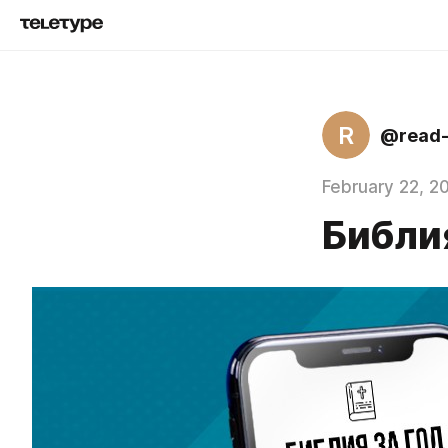
R
@read-
February 22, 2
Библия