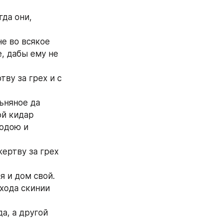
да они, 
е во всякое 
, дабы ему не 
ву за грех и с 
няное да 
й кидар 
одою и 
ертву за грех 
я и дом свой.
хода скинии 
а, а другой 