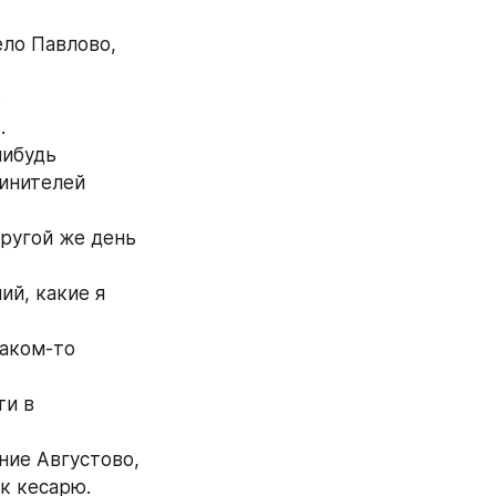
ло Павлово, 
 
.
ибудь 
инителей 
другой же день 
й, какие я 
аком‐то 
и в 
ние Августово, 
к кесарю.