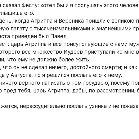
 сказал Фесту: хотел бы и я послушать этого человек
услышишь его.
 день, когда Агриппа и Вереника пришли с великою 
ную палату с тысяченачальниками и знатнейшими гр
ста приведен был Павел.
Фест: царь Агриппа и все присутствующие с нами муж
которого всё множество Иудеев приступали ко мне в
ли, что ему не должно более жить.
, что он не сделал ничего, достойного смерти; и как 
а у Августа, то я решился послать его к нему.
ничего верного написать о нем государю; посему при
о пред тебя, царь Агриппа, дабы, по рассмотрении, 
ажется, нерассудительно послать узника и не показа