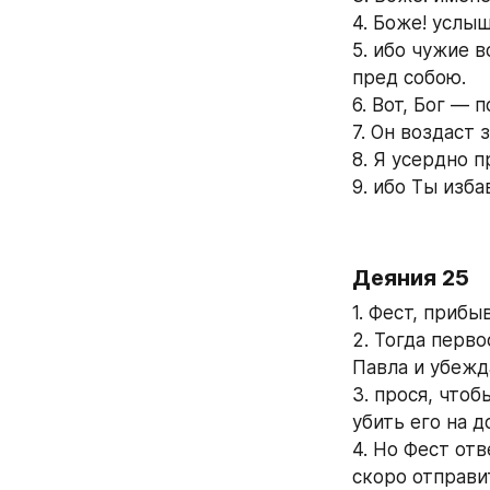
4. Боже! услы
5. ибо чужие в
пред собою.
6. Вот, Бог —
7. Он воздаст 
8. Я усердно п
9. ибо Ты изба
Деяния 25
1. Фест, прибы
2. Тогда перв
Павла и убежд
3. прося, чтоб
убить его на д
4. Но Фест отв
скоро отправит