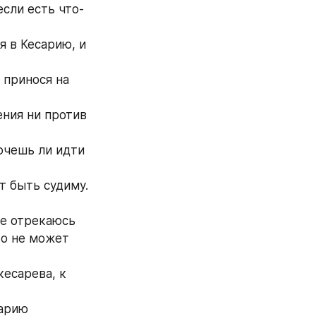
если есть что‐
 в Кесарию, и 
принося на 
ния ни против 
очешь ли идти 
т быть судиму. 
не отрекаюсь 
то не может 
есарева, к 
арию 