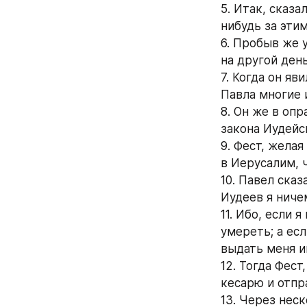
5. Итак, сказа
нибудь за эти
6. Пробыв же у
на другой день
7. Когда он яв
Павла многие 
8. Он же в опр
закона Иудейск
9. Фест, желая
в Иерусалим, 
10. Павел сказ
Иудеев я ниче
11. Ибо, если 
умереть; а есл
выдать меня и
12. Тогда Фест
кесарю и отпр
13. Через нес