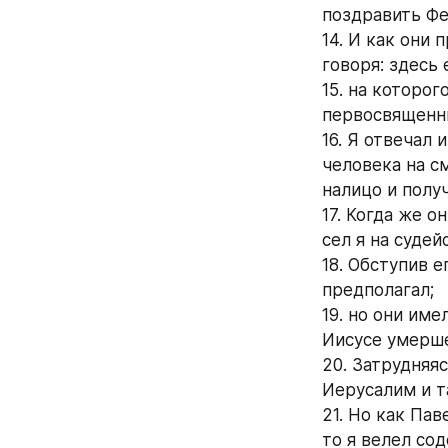
поздравить Фе
14. И как они
говоря: здесь
15. на которог
первосвященни
16. Я отвечал 
человека на с
налицо и полу
17. Когда же о
сел я на судей
18. Обступив е
предполагал;
19. но они име
Иисусе умерше
20. Затрудняяс
Иерусалим и т
21. Но как Пав
то я велел со