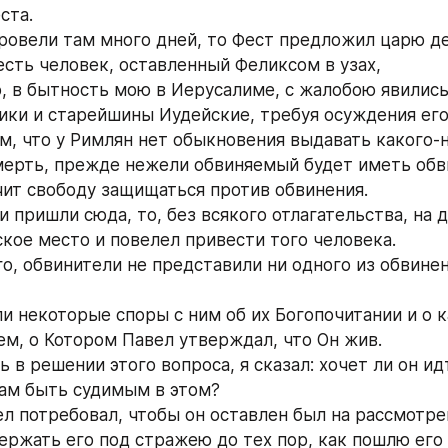
ста.
 провели там много дней, то Фест предложил царю де
 есть человек, оставленный Феликсом в узах,
о, в бытность мою в Иерусалиме, с жалобою явились
ки и старейшины Иудейские, требуя осуждения его
им, что у Римлян нет обыкновения выдавать какого‐н
мерть, прежде нежели обвиняемый будет иметь обв
чит свободу защищаться против обвинения.
ни пришли сюда, то, без всякого отлагательства, на 
ское место и повелел привести того человека.
го, обвинители не представили ни одного из обвинени
ли некоторые споры с ним об их Богопочитании и о к
м, о Котором Павел утверждал, что Он жив.
ь в решении этого вопроса, я сказал: хочет ли он идт
ам быть судимым в этом?
ел потребовал, чтобы он оставлен был на рассмотре
держать его под стражею до тех пор, как пошлю его 