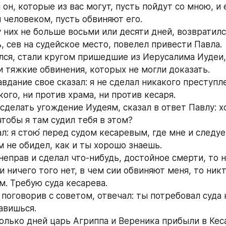
л он, которые из вас могут, пусть пойдут со мною, и 
м человеком, пусть обвиняют его.
 них не больше восьми или десяти дней, возвратился
, сев на судейское место, повелел привести Павла.
ился, стали кругом пришедшие из Иерусалима Иудеи, 
и тяжкие обвинения, которых не могли доказать.
авдание свое сказал: я не сделал никакого преступле
ого, ни против храма, ни против кесаря.
 сделать угождение Иудеям, сказал в ответ Павлу: х
чтобы я там судил тебя в этом?
ал: я стою́ перед судом кесаревым, где мне и следуе
м не обидел, как и ты хорошо знаешь.
я неправ и сделал что‐нибудь, достойное смерти, то 
и ничего того нет, в чем сии обвиняют меня, то ник
м. Требую суда кесарева.
, поговорив с советом, отвечал: ты потребовал суда к
авишься.
колько дней царь Агриппа и Вереника прибыли в Кес