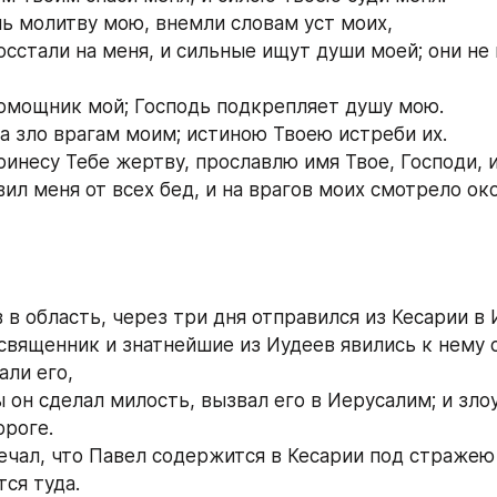
шь молитву мою, внемли словам уст моих,
осстали на меня, и сильные ищут души моей; они не 
 помощник мой; Господь подкрепляет душу мою.
за зло врагам моим; истиною Твоею истреби их.
ринесу Тебе жертву, прославлю имя Твое, Господи, и
вил меня от всех бед, и на врагов моих смотрело ок
в в область, через три дня отправился из Кесарии в
освященник и знатнейшие из Иудеев явились к нему с
али его,
ы он сделал милость, вызвал его в Иерусалим; и зл
ороге.
ечал, что Павел содержится в Кесарии под стражею 
ся туда.