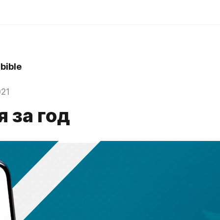
bible
021
 за год