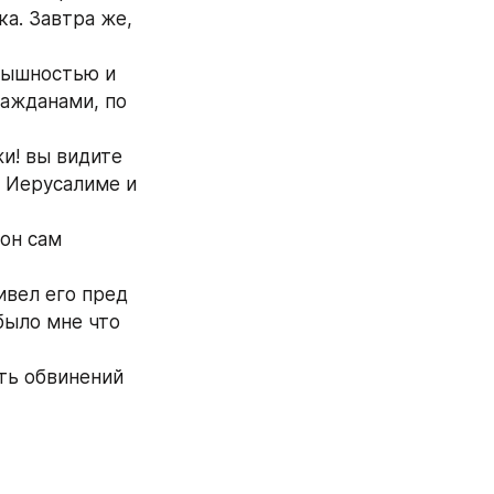
а. Завтра же, 
пышностью и 
ажданами, по 
и! вы видите 
 Иерусалиме и 
он сам 
вел его пред 
было мне что 
ть обвинений 