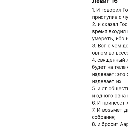
Левит 16
1. И говорил 
приступив с ч
2. и сказал Го
время входил в
умереть, ибо 
3. Вот с чем д
овном во всес
4. священный 
будет на теле 
надевает: это
надевает их;
5. и от общес
и одного овна
6. И принесет 
7. И возьмет д
собрания;
8. и бросит Аа