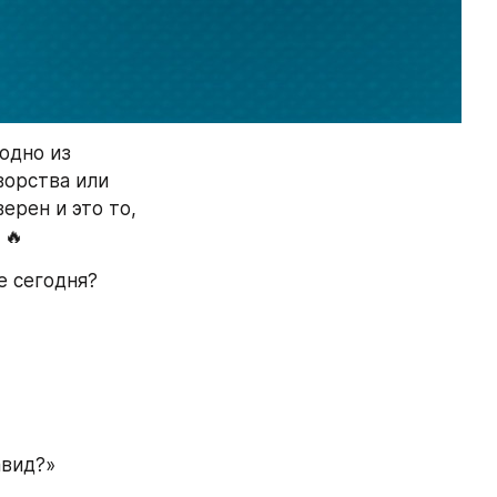
одно из 
ворства или 
рен и это то, 
 🔥
 сегодня? 
авид?»