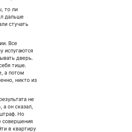
 то ли 
л дальше 
ли стучать 
и. Все 
у испугаются 
ывать дверь. 
ебя тише. 
, а потом 
нно, никто из 
езультата не 
а он сказал, 
траф. Но 
 совершения 
ти в квартиру 