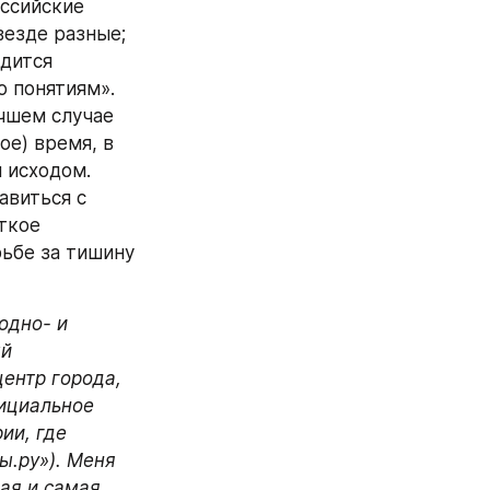
ссийские 
езде разные; 
дится 
 понятиям». 
чшем случае 
е) время, в 
исходом. 
виться с 
кое 
ьбе за тишину 
дно- и 
й 
нтр города, 
ициальное 
и, где 
.ру»). Меня 
ая и самая 