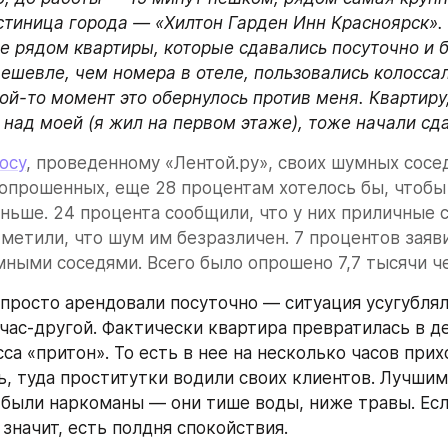
стиница города — «Хилтон Гарден Инн Красноярск». 
 рядом квартиры, которые сдавались посуточно и б
дешевле, чем номера в отеле, пользовались колосса
ой-то момент это обернулось против меня. Квартиру,
 над моей (я жил на первом этаже), тоже начали сда
осу
, проведенному «Лентой.ру», своих шумных сосед
опрошенных, еще 28 процентам хотелось бы, чтобы 
ьше. 24 процента сообщили, что у них приличные со
метили, что шум им безразличен. 7 процентов заяви
ными соседями. Всего было опрошено 7,7 тысячи ч
 просто арендовали посуточно — ситуация усугубляла
 час-другой. Фактически квартира превратилась в д
са «притон». То есть в нее на несколько часов прих
ь, туда проститутки водили своих клиентов. Лучшим
были наркоманы — они тише воды, ниже травы. Есл
значит, есть полдня спокойствия.