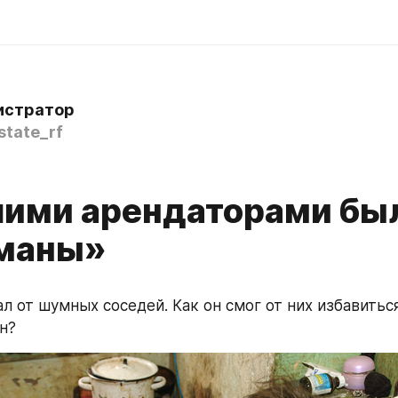
истратор
state_rf
ими арендаторами бы
маны»
л от шумных соседей. Как он смог от них избавиться 
н?