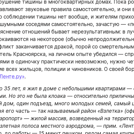
рушение тишины в многоквартирных домах. Пока ро
авливают звуковые правила самостоятельно, и они в
 о соблюдении тишины нет вообще, и жителям прихо
 шумными соседями самостоятельно, зачастую — «по
яснение отношений бывает нерезультативным: в лу
каиваются на некоторое (обычно непродолжительно
ликт заканчивается дракой, порой со смертельным 
тель Красноярска, на личном опыте убедился — спра
ями в одиночку практически невозможно, нужно чет
е всех жильцов, полиции и чиновников. О своей бор
Ленте.ру»
.
о 35 лет, я жил в доме с небольшими квартирами — о
и. Но это не была клоака — относительно приличны
 дом, один подъезд, много молодых семей, самый це
ая его часть — так называемый район «Взлетка» (оф
эропорт» — жилой массив, возведенный на территори
злетная полоса местного аэродрома, — прим. «Ленты
о, до работы — 15 минут пешком, рядом самая крупн