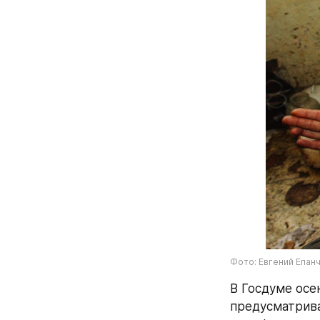
Фото: Евгений Епан
В Госдуме осе
предусматрива