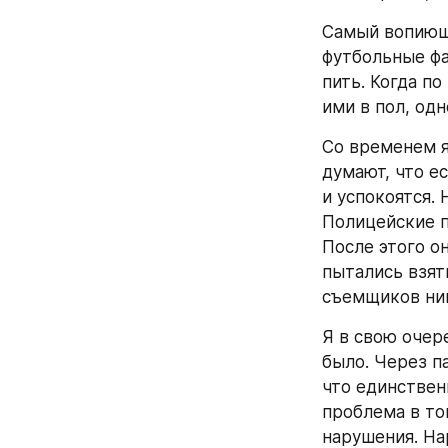
Самый вопиющи
футбольные фа
пить. Когда по
ими в пол, од
Со временем я
думают, что е
и успокоятся. 
Полицейские п
После этого он
пытались взять
съемщиков ник
Я в свою очер
было. Через па
что единствен
проблема в то
нарушения. На