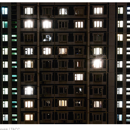
чев / ТАСС