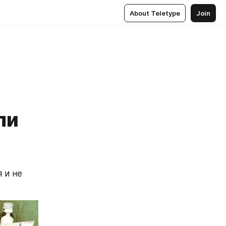
About Teletype
Join
ли
и не 