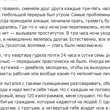
 правило, сменяли друг друга каждые три-пять часо
. Небольшой перерыв был утром. Самые проблемны
когда приходили алкаши, начинали орать, греметь бу
дрались. Где-то к часу ночи они перепивались, если
 нет — вызывали проституток. В три часа ночи уход
 и немедленно являлась другая. Естественно, все эт
ь грохотом, воплями — спать было невозможно.
 что квартира гудела почти 24 часа в сутки семь дн
очью — передышек практически не было. Иногда ее 
кутежей — дембели, молодежь, чтобы на выходных 
вахты рабочие или вообще какие-то непонятные лич
я пытался с такими съемщиками разговаривать, объя
юди и надо вести себя тише. Но с каждым не поговор
ровый, вешу 120 килограммов, меня слушают. Но бы
битые граждане, которые кидаются на людей. С одн
 другим, с третьим, а четвертый тебе всадит нож в 