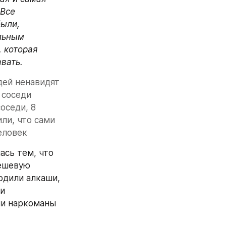
Все 
ыли, 
льным 
 которая 
вать.
ей ненавидят 
соседи 
седи, 8 
ли, что сами 
еловек
сь тем, что 
ешевую 
одили алкаши, 
и 
и наркоманы 