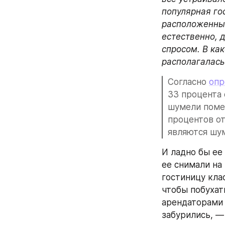
популярная го
расположенные
естественно, 
спросом. В как
располагалась
Согласно 
опр
33 процента 
шумели помен
процентов от
являются шум
И ладно бы ее
ее снимали на
гостиницу клас
чтобы побухат
арендаторами 
забурились, — 