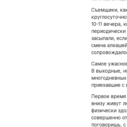
Съемщики, как
круглосуточно
10-11 вечера, 
периодически 
засыпали, если
смена алкашей,
сопровождалос
Самое ужасное,
В выходные, н
многодневных 
приехавшие с 
Первое время 
внизу живут л
физически здо
совершенно от
поговоришь, с