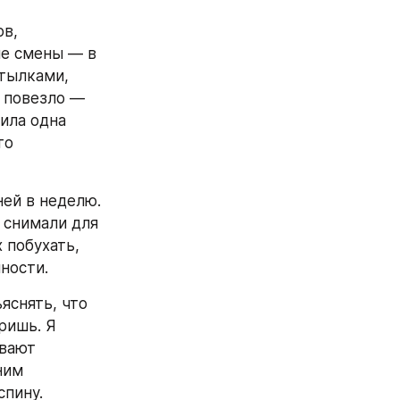
в, 
е смены — в 
тылками, 
 повезло — 
ила одна 
о 
ей в неделю. 
снимали для 
побухать, 
ности.
снять, что 
ишь. Я 
вают 
им 
спину.