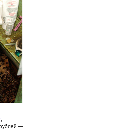
т
, 
рублей — 