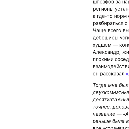
штрафов за на
регионы устан
а где-то норм
разбираться с
Чаще всего вы
дебоширы успо
худшем — конф
Александр, жи
плохими сосед
взаимодействи
он рассказал 
«
Тогда мне был
двухкомнатным
десятиэтажный
точнее, делов
название — «А
раньше была в
все устраивал