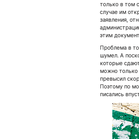
только в том 
случае им отк
заявления, отн
администрацию
этим документ
Проблема в то
шумел. А поск
которые сдают
можно только 
превысил скоро
Поэтому по мо
писались впус