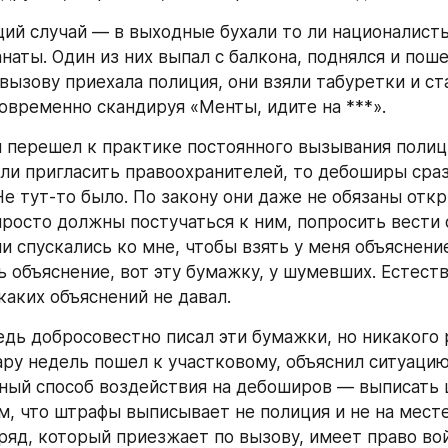
й случай — в выходные бухали то ли националисты,
наты. Один из них выпал с балкона, поднялся и поше
 вызову приехала полиция, они взяли табуретки и ста
новременно скандируя «Менты, идите на ***».
 перешел к практике постоянного вызывания полици
сли пригласить правоохранителей, то дебоширы сраз
Не тут-то было. По закону они даже не обязаны откр
росто должны постучаться к ним, попросить вести с
и спускались ко мне, чтобы взять у меня объяснение
 объяснение, вот эту бумажку, у шумевших. Естестве
аких объяснений не давал.
едь добросовестно писал эти бумажки, но никакого р
ру недель пошел к участковому, объяснил ситуацию, 
ный способ воздействия на дебоширов — выписать ш
м, что штрафы выписывает не полиция и не на месте
ряд, который приезжает по вызову, имеет право вой