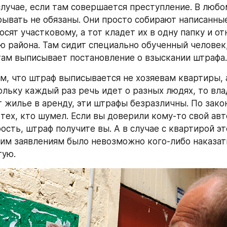
случае, если там совершается преступление. В любо
рывать не обязаны. Они просто собирают написанны
осят участковому, а тот кладет их в одну папку и отн
 района. Там сидит специально обученный человек,
ам выписывает постановление о взыскании штрафа.
м, что штраф выписывается не хозяевам квартиры, а
ольку каждый раз речь идет о разных людях, то вла
 жилье в аренду, эти штрафы безразличны. По закон
тех, кто шумел. Если вы доверили кому-то свой авт
сть, штраф получите вы. А в случае с квартирой это
им заявлениям было невозможно кого-либо наказать,
тую.