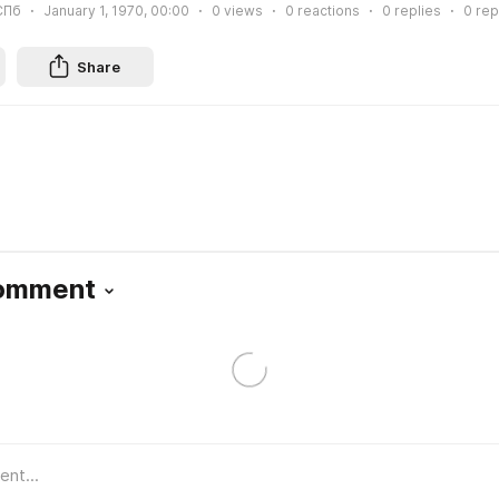
СПб
January 1, 1970, 00:00
0
views
0
reactions
0
replies
0
rep
Share
Comment