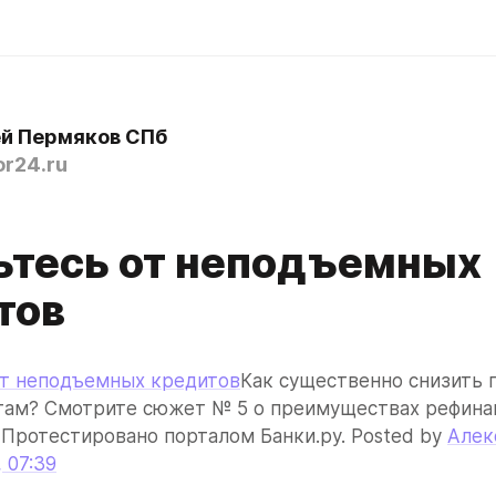
й Пермяков СПб
or24.ru
0
ьтесь от неподъемных
тов
от неподъемных кредитов
Как существенно снизить п
там? Смотрите сюжет № 5 о преимуществах рефинан
 Протестировано порталом Банки.ру. Posted by 
Алек
, 07:39