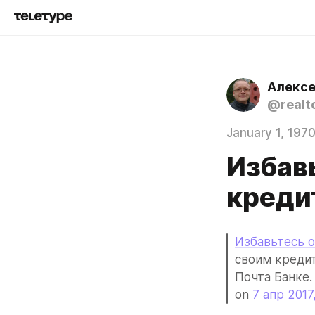
Алексе
@realt
January 1, 197
Избав
креди
Избавьтесь 
своим креди
Почта Банке.
on 
7 апр 2017