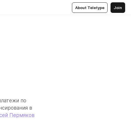
About Teletype
Join
латежи по 
сирования в 
сей Пермяков