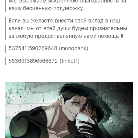
Мы выражаем искреннюю благодарность за 
вашу бесценную поддержку.
Если вы желаете внести свой вклад в наш 
канал, мы от всей души будем признательны 
за любую предоставленную вами помощь ⬇️
5375411590269648 (monobank)
5536913896566672 (tinkoff)