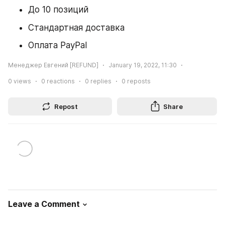
До 10 позиций
Стандартная доставка
Оплата PayPal
Менеджер Евгений [REFUND]
January 19, 2022, 11:30
0
views
0
reactions
0
replies
0
reposts
Repost
Share
Leave a Comment