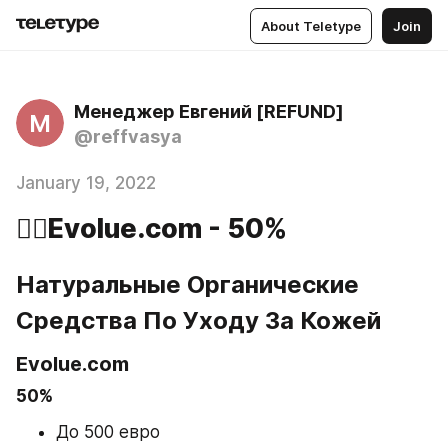
About Teletype
Join
Менеджер Евгений [REFUND]
М
@reffvasya
January 19, 2022
🧘‍♀️Evolue.com - 50%
Натуральные Органические 
Средства По Уходу За Кожей
Evolue.com
50%
До 500 евро