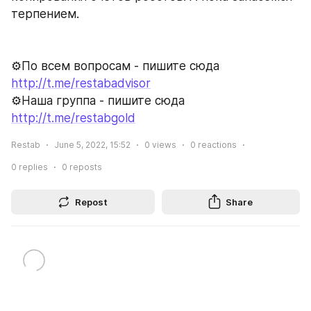
терпением.
⚙️По всем вопросам - пишите сюда 
http://t.me/restabadvisor
⚙️Наша группа - пишите сюда 
http://t.me/restabgold
Restab
June 5, 2022, 15:52
0
views
0
reactions
0
replies
0
reposts
Repost
Share