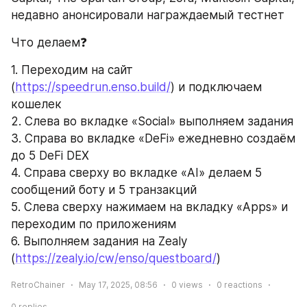
недавно анонсировали награждаемый тестнет
Что делаем❓
1. Переходим на сайт 
(
https://speedrun.enso.build/
) и подключаем 
кошелек 
2. Слева во вкладке «Social» выполняем задания 
3. Справа во вкладке «DeFi» ежедневно создаём 
до 5 DeFi DEX
4. Справа сверху во вкладке «AI» делаем 5 
сообщений боту и 5 транзакций
5. Слева сверху нажимаем на вкладку «Apps» и 
переходим по приложениям
6. Выполняем задания на Zealy 
(
https://zealy.io/cw/enso/questboard/
)
RetroChainer
May 17, 2025, 08:56
0
views
0
reactions
0
replies