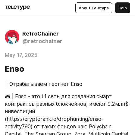
About Teletype
Join
RetroChainer
@retrochainer
May 17, 2025
Enso
 | Отрабатываем тестнет Enso 
🎮 | Enso - это L1 сеть для создания смарт 
контрактов разных блокчейнов, имеют 9.2млн$ 
инвестиций 
(https://cryptorank.io/drophunting/enso-
activity790) от таких фондов как: Polychain 
Capital, The Spartan Group, Zora, Multicoin Capital, 