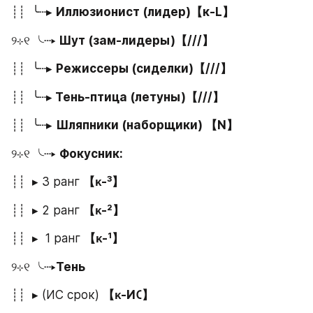
┊┊  ╰┄▸ 
Иллюзионист (лидер)【к-L】
୨⊹୧ ╰┄▸
 Шут (зам-лидеры)【///】
┊┊  ╰┄▸ 
Режиссеры (сиделки)【///】
┊┊  ╰┄▸
 Тень-птица (летуны)【///】
┊┊  ╰┄▸ 
Шляпники (наборщики) 【N】
୨⊹୧ ╰┄▸ 
Фокусник:
┊┊  ▸ 3 ранг 
【ᴋ-³】
┊┊  ▸ 2 ранг 
【ᴋ-²】
┊┊  ▸  1 ранг 
【ᴋ-¹】 
୨⊹୧ ╰┄▸
Тень
┊┊  ▸ (ИС срок) 
【ᴋ-И𑀝】