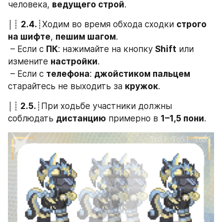
человека, 
ведущего строй
.
│┊ 
2.4.
┊Ходим во время обхода сходки 
строго 
на шифте
, 
пешим шагом
.
 – Если с 
ПК
: нажимайте на кнопку 
Shift
 или 
измените 
настройки
.
 – Если с 
телефона
: 
джойстиком пальцем
старайтесь не выходить за 
кружок
.
│┊
 2.5.
┊При ходьбе участники должны 
соблюдать 
дистанцию
 примерно в 
1–1,5 пони
.