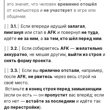
это значит, что человек 
временно отошёл
от компьютера и 
не участвует
 в игре или 
общении.
│┊ 
3.1.
┊ Если впереди идущий 
залагал
, 
пинганул
 или стал в 
AFK
 и повернул 
не туда
, 
идёте 
не за ним
, а 
за тем, кто шёл перед ним
.
│┊ 
3.2.
┊ Если собираетесь 
AFK
 — 
желательно 
аккуратно
, не мешая другим, 
выйти из строя
 и 
снять форму проекта
.
│┊ 
3.3.
┊ Если вы 
прилично отстали
, например, 
после 
AFK
, 
не рвитесь
 через весь строй на 
своё место.
 Встаньте 
в конец строя перед замыкающим
(если он есть — он 
пропустит
 вас вперёд; если 
его нет — 
встаёте за последним
 и идёте так 
до перестройки
).