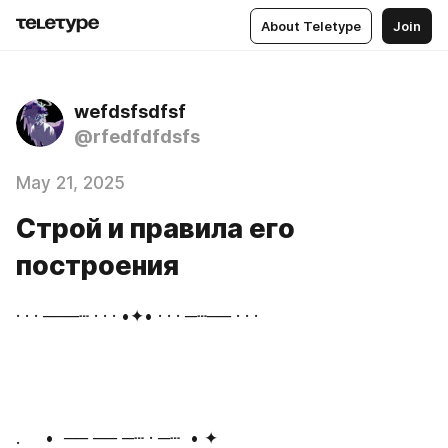
About Teletype
Join
wefdsfsdfsf
@rfedfdfdsfs
May 21, 2025
Строй и правила его
построения
· · · ───┄ · · · •✦• · · · ─┄── · · ·
.     •  ── ── ─┄ · ─┄  • ✦