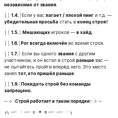
независимо от звания
.
│┊ 
1.4.
┊Если у вас 
лагает / плохой пинг
 и т.д. — 
убедительная просьба
 стать в 
конец строя
!!
│┊ 
1.5.
┊
 Мешающих 
игроков — 
в хайд
. 
│┊ 
1.6.
┊
Рог всегда включён
 во время строя.
│┊
 1.7.
┊ Если вы одного 
звания
 с другим 
участником, и он встал в строй 
раньше
 вас — 
не пытайтесь пройти вперёд него. Это место 
занял 
тот, кто пришёл раньше
.
│┊ 
1.9.
┊
Покидать строй без команды 
запрещено.
─ ⊹ ⋅
Строй работает в таком порядке:
⋅ ⊹ ─
╭╮ ─┄   ·  ─┄  ᨧ  ✦  ɞ ─┄  ─┄   ·  ╮