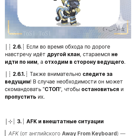
│┊ 
2.6.
┊ Если во время обхода по дороге 
навстречу идёт 
другой клан
, стараемся 
не 
идти по ним
, а 
отходим в сторону ведущего
.
│┊ 
2.6.1.
┊ Также внимательно 
следите за 
ведущим
! В случае необходимости он может 
скомандовать "
СТОП
", чтобы 
остановиться
 и 
пропустить
 их.
│⊹┊ 
3.
┊ 
AFK и внештатные ситуации
AFK
 (от английского 
Away From Keyboard
) — 