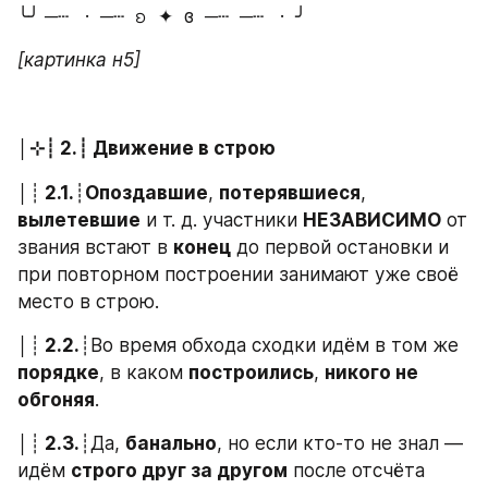
╰╯ ─┄   ·  ─┄  ᨧ  ✦  ɞ  ─┄  ─┄   ·  ╯
[картинка н5]
│⊹┊ 2.┊ Движение в строю
│┊
 2.1.
┊
Опоздавшие
, 
потерявшиеся
, 
вылетевшие
 и т. д. участники 
НЕЗАВИСИМО
 от 
звания встают в 
конец
 до первой остановки и 
при повторном построении занимают уже своё 
место в строю.
│┊
 2.2.
┊Во время обхода сходки идём в том же 
порядке
, в каком 
построились
, 
никого не 
обгоняя
.
│┊
 2.3.
┊Да, 
банально
, но если кто-то не знал — 
идём 
строго друг за другом
 после отсчёта 