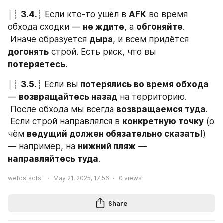
│┊ 
3.4.
┊ Если кто-то ушёл в 
AFK
 во время 
обхода сходки — 
не ждите
, а 
обгоняйте
.
 Иначе образуется 
дыра
, и всем придётся 
догонять
 строй. Есть риск, что вы 
потеряетесь
.
│┊ 
3.5.
┊ Если вы 
потерялись во время обхода
— 
возвращайтесь назад
 на территорию.
 После обхода мы всегда 
возвращаемся туда
.
 Если строй направлялся в 
конкретную точку
 (о 
чём 
ведущий должен обязательно сказать!
) 
— например, на 
нижний пляж
 — 
направляйтесь туда
.
wefdsfsdfsf
May 21, 2025, 17:56
0
views
Share