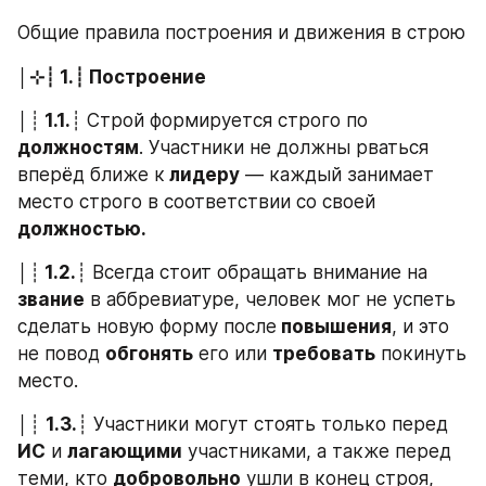
Общие правила построения и движения в строю
│⊹┊ 1.┊ Построение
│┊
 1.1.
┊ Строй формируется строго по 
должностям
. Участники не должны рваться 
вперёд ближе к
 лидеру
 — каждый занимает 
место строго в соответствии со своей 
должностью.
│┊
 1.2.
┊ Всегда стоит обращать внимание на 
звание
 в аббревиатуре, человек мог не успеть 
сделать новую форму после
 повышения
, и это 
не повод 
обгонять
 его или 
требовать
 покинуть 
место.
│┊ 
1.3.
┊ Участники могут стоять только перед 
ИС
 и 
лагающими
 участниками, а также перед 
теми, кто 
добровольно
 ушли в конец строя, 