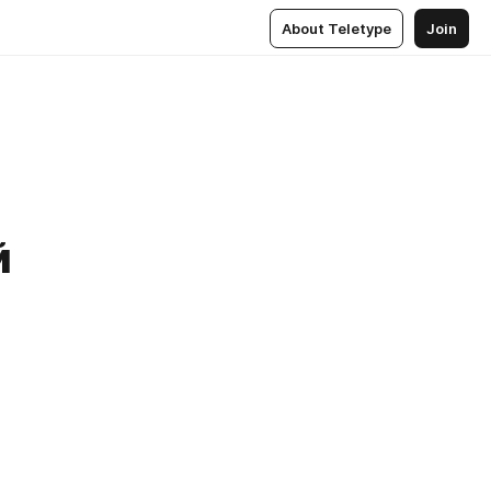
About Teletype
Join
й