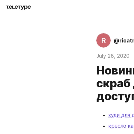
R
@ricat
July 28, 2020
Новинк
скраб 
досту
худи для 
кресло к