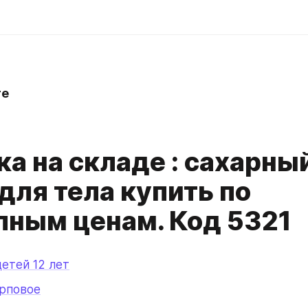
re
а на складе : сахарны
для тела купить по
пным ценам. Код 5321
детей 12 лет
арповое