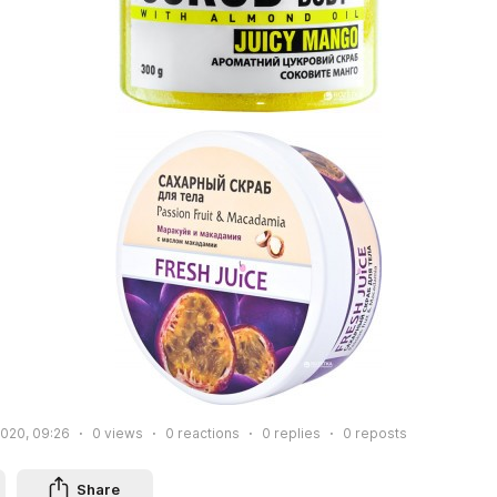
2020, 09:26
0
views
0
reactions
0
replies
0
reposts
Share