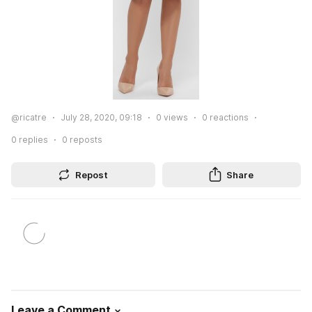
@ricatre
July 28, 2020, 09:18
0
views
0
reactions
0
replies
0
reposts
Repost
Share
Leave a Comment