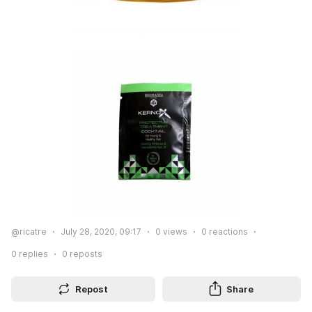
@ricatre
July 28, 2020, 09:17
0
views
0
reactions
0
replies
0
reposts
Repost
Share