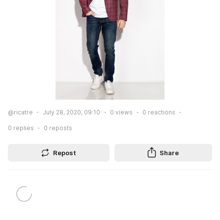
@ricatre
July 28, 2020, 09:10
0
views
0
reactions
0
replies
0
reposts
Repost
Share