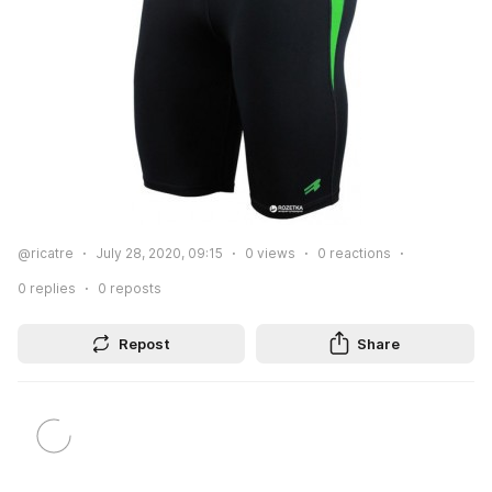
@ricatre
July 28, 2020, 09:15
0
views
0
reactions
0
replies
0
reposts
Repost
Share