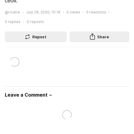
себя.
@ricatre
July 28, 2020, 10:18
0
views
0
reactions
0
replies
0
reposts
Repost
Share
Leave a Comment