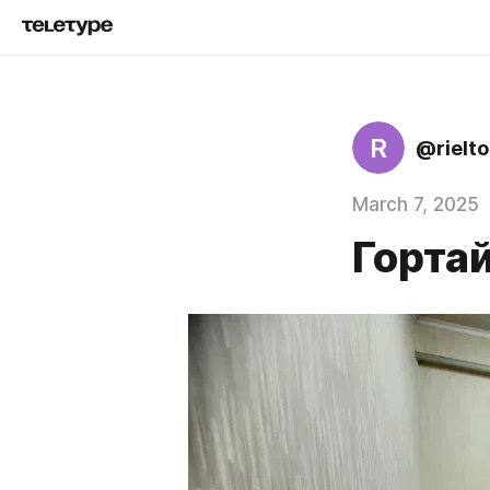
R
@rielt
March 7, 2025
Горта