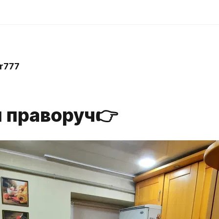
or777
й праворуч👉