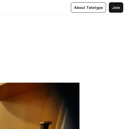
About Teletype
Join