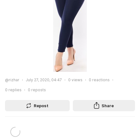
@rizhar
July 27, 2020, 04:47
0
views
0
reactions
0
replies
0
reposts
Repost
Share