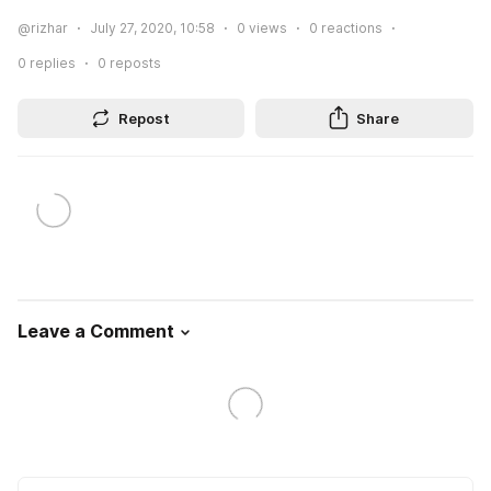
@rizhar
July 27, 2020, 10:58
0
views
0
reactions
0
replies
0
reposts
Repost
Share
Leave a Comment