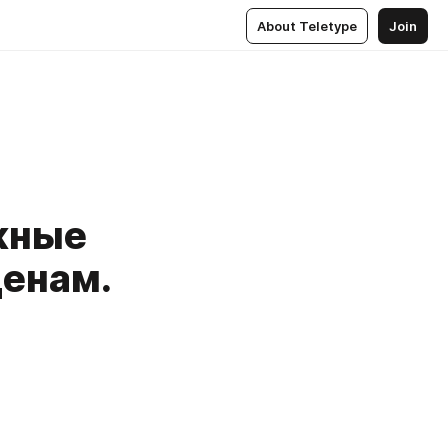
About Teletype
Join
ажные
енам.