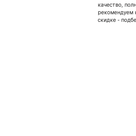
качество, пол
рекомендуем к
скидке - подб