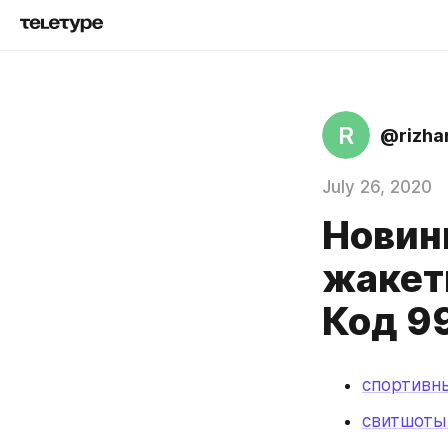
R
@rizha
July 26, 2020
Новин
жакет
Код 9
спортивны
свитшоты