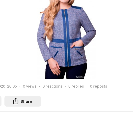
020, 20:05
0
views
0
reactions
0
replies
0
reposts
Share