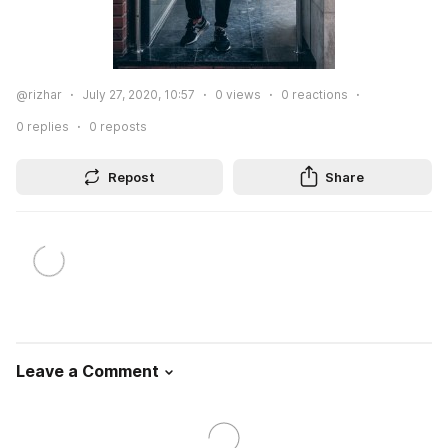
@rizhar
July 27, 2020, 10:57
0
views
0
reactions
0
replies
0
reposts
Repost
Share
Leave a Comment