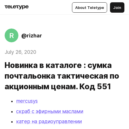
About Teletype
Join
R
@rizhar
July 26, 2020
Новинка в каталоге : сумка
почтальонка тактическая по
акционным ценам. Код 551
mercusys
скраб с эфирными маслами
катер на радиоуправлении