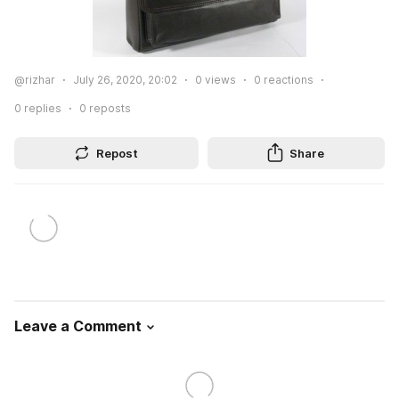
@rizhar
July 26, 2020, 20:02
0
views
0
reactions
0
replies
0
reposts
Repost
Share
Leave a Comment