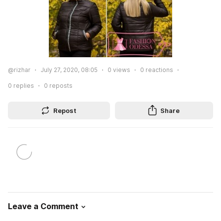
@rizhar
July 27, 2020, 08:05
0
views
0
reactions
0
replies
0
reposts
Repost
Share
Leave a Comment