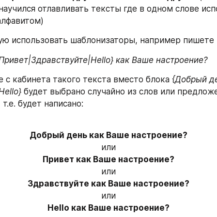
научился отлавливать тексты где в одном слове исп
алфавитом)
ую использовать шаблонизаторы, например пишете 
Привет|Здравствуйте|Hello} как Ваше настроение?
е с кабинета такого текста вместо блока 
{Добрый д
ello}
 будет выбрано случайно из слов или предложе
 т.е. будет написано: 
Добрый день как Ваше настроение?
или
Привет как Ваше настроение?
или
Здравствуйте как Ваше настроение?
или
Hello как Ваше настроение?