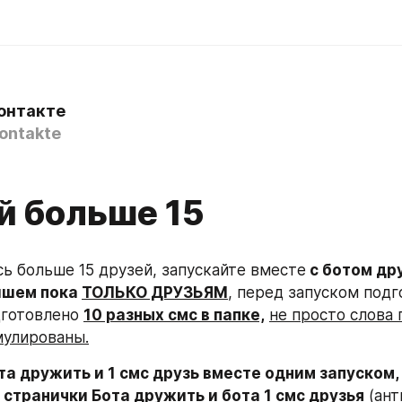
онтакте
ontakte
й больше 15
сь больше 15 друзей, запускайте вместе
 с ботом дру
ишем пока 
ТОЛЬКО ДРУЗЬЯМ
, перед запуском подг
дготовлено 
10 разных смс в папке,
не просто слова 
мулированы.
а дружить и 1 смс друзь вместе одним запуском, т
странички Бота дружить и бота 1 смс друзья
 (ан