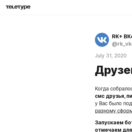
RK+ ВК
@rk_vk
July 31, 2020
Друзе
Когда собрало
смс друзья, п
у Вас было по
разному сфор
Запускаем бот
отмечаем для 