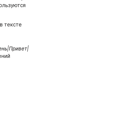
ользуются 
в тексте
ень|Привет|
ний 