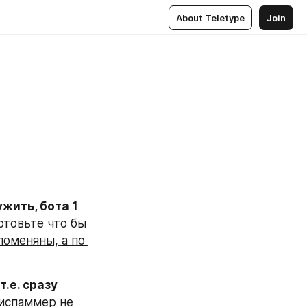
About Teletype
Join
жить, бота 1 
отовьте что бы 
поменяны, а по 
.е. сразу 
тиспаммер не 