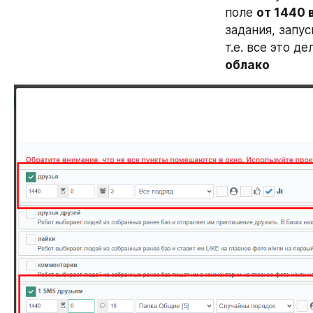
поле 
от 1440 
задания, запус
т.е. все это д
облако