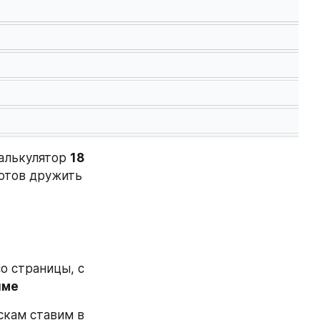
алькулятор 
18 
ботов дружить 
со страницы, с 
име
скам ставим в 