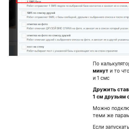
По калькулято
минут
 и то чт
и 1 смс
Дружить став
1 см друзьям 
Можно подклю
теми же пара
Если запускать