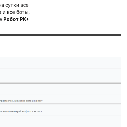
а сутки все 
и все боты, 
е 
Робот РК+ 