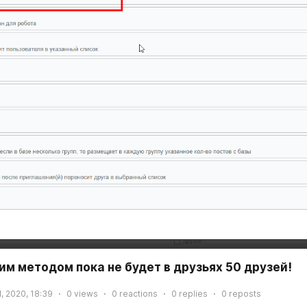
м методом пока не будет в друзьях 50 друзей!
1, 2020, 18:39
0
views
0
reactions
0
replies
0
reposts