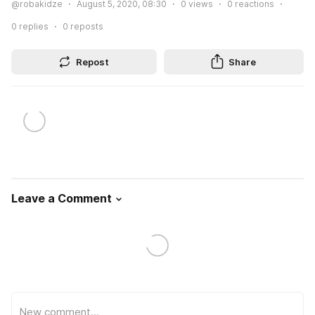
@robakidze
August 5, 2020, 08:30
0
views
0
reactions
0
replies
0
reposts
Repost
Share
Leave a Comment