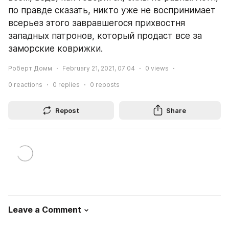
по правде сказать, никто уже не воспринимает 
всерьез этого завравшегося прихвостня 
западных патронов, который продаст все за 
заморские коврижки.
Роберт Домм
February 21, 2021, 07:04
0
views
0
reactions
0
replies
0
reposts
Repost
Share
Leave a Comment