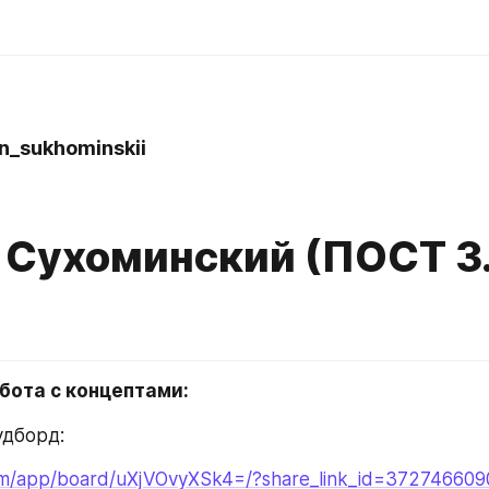
_sukhominskii
 Сухоминский (ПОСТ 3.
)
абота с концептами:
удборд:
com/app/board/uXjVOvyXSk4=/?share_link_id=37274660