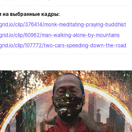
и на выбранные кадры:
tgrid.io/clip/376414/monk-meditating-praying-buddhist
tgrid.io/clip/60962/man-walking-alone-by-mountains
tgrid.io/clip/107772/two-cars-speeding-down-the-road