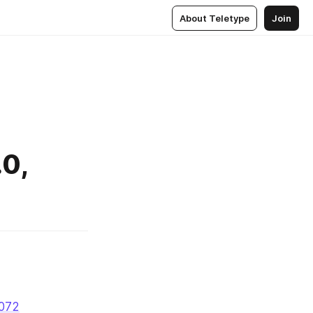
About Teletype
Join
0,
9072