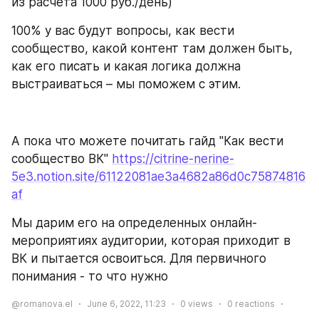
из расчета 1000 руб./день)
100% у вас будут вопросы, как вести 
сообщество, какой контент там должен быть, 
как его писать и какая логика должна 
выстраиваться – мы поможем с этим.
А пока что можете почитать гайд "Как вести 
сообщество ВК" 
https://citrine-nerine-
5e3.notion.site/61122081ae3a4682a86d0c75874816
af
Мы дарим его на определенных онлайн-
мероприятиях аудитории, которая приходит в 
ВК и пытается освоиться. Для первичного 
понимания - то что нужно
@romanova.el
June 6, 2022, 11:23
0
views
0
reactions