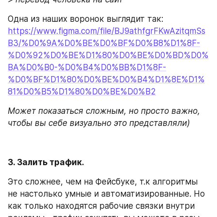
Одна из наших воронок выглядит так: 
https://www.figma.com/file/BJ9athfgrFKwAzitqmSs
B3/%D0%9A%D0%BE%D0%BF%D0%B8%D1%8F-
%D0%92%D0%BE%D1%80%D0%BE%D0%BD%D0%
BA%D0%B0-%D0%B4%D0%BB%D1%8F-
%D0%BF%D1%80%D0%BE%D0%B4%D1%8E%D1%
81%D0%B5%D1%80%D0%BE%D0%B2
Может показаться сложным, но просто важно, 
чтобы вы себе визуально это представляли)
3. Залить трафик.
Это сложнее, чем на Фейсбуке, т.к алгоритмы 
не настолько умные и автоматизированные. Но 
как только находятся рабочие связки внутри 