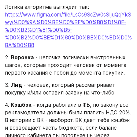
Логика алгоритма выглядит так: 
https://www.figma.com/file/LsCs9ScZw0sSIjuQqYkS
wy/%D0%9A%D0%BE%D0%BF%D0%B8%D1%8F-
%D0%B2%D1%81%D0%B5-
%D0%B2%D0%BE%D1%80%D0%BE%D0%BD%D0%
BA%D0%B8
2. 
Воронка
 - цепочка логически выстроенных 
шагов, которые проходит человек от момента 
первого касания с тобой до момента покупки.
3. 
Лид
 - человек, который рассматривает 
покупку и/или оставил заявку на что-либо.
4. 
Кэшбэк
 - когда работали в ФБ, по закону все 
рекламодатели должны были платить НДС 20%. 
В истории с ВК - наоборот. ВК дает тебе кэшбэк 
и возвращает часть бюджета, если баланс 
личного кабинета ты пополняешь через 