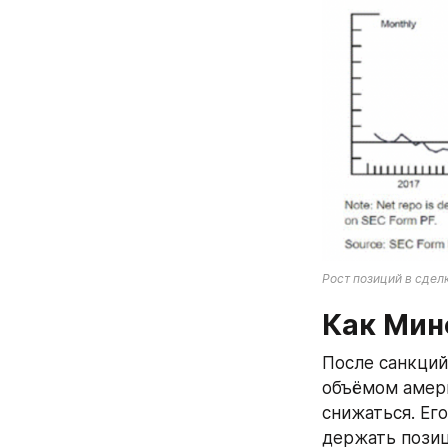
Рост позиций в сдел
Как Мин
После санкций
объёмом амери
снижаться. Ег
держать позиц