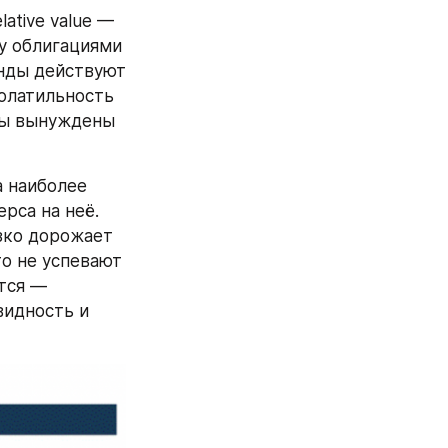
tive value — 
 облигациями 
нды действуют 
олатильность 
ды вынуждены 
 наиболее 
са на неё. 
зко дорожает 
о не успевают 
тся — 
идность и 