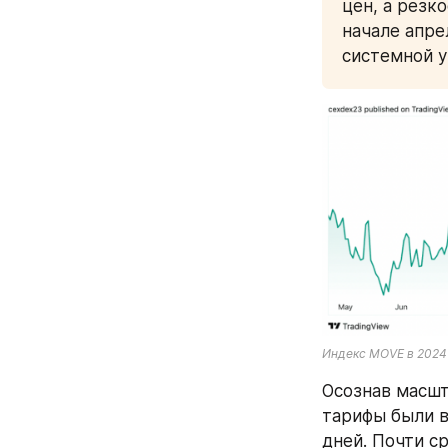
цен, а резк
начале апре
системной у
Индекс MOVE в 2024
Осознав масшт
тарифы были в
дней. Почти с