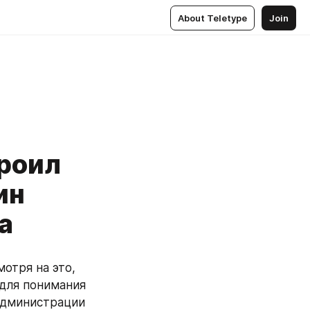
About Teletype
Join
троил
ин
а
тря на это, 
для понимания 
дминистрации 