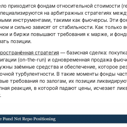
ло приходится фондам относительной стоимости (rela
специализируются на арбитражных стратегиях между
ными инструментами, такими как фьючерсы. Эти фо
чом и сильно зависят от стабильности. Как только в
анки и биржи повышают требования к марже, и фон
ать позиции.
ространённая стратегия
 — базисная сделка: покупка
игации (on-the-run) и одновременная продажа фьючер
нужны заёмные средства и обеспечение, которое ре
очной турбулентности. В такие моменты фонды част
вые требования по залогам, их позиции ликвидирую
пная реакция, в которой падают цены, исчезает ликв
.