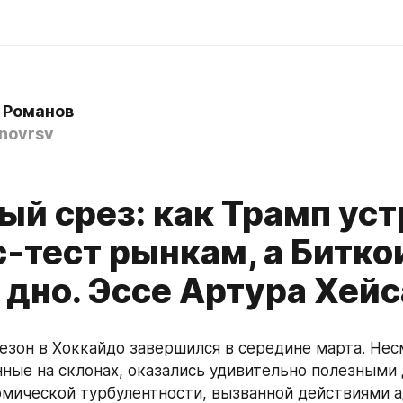
 Романов
novrsv
ый срез: как Трамп ус
с-тест рынкам, а Битко
 дно. Эссе Артура Хейс
зон в Хоккайдо завершился в середине марта. Несмо
нные на склонах, оказались удивительно полезными 
мической турбулентности, вызванной действиями а