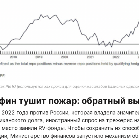
ках РЕПО (используется как прокси для оценки масштабов базисных сделок
фин тушит пожар: обратный в
 2022 года против России, которая владела значите
канского долга, иностранный спрос на трежерис на
о место заняли RV-фонды. Чтобы сохранить их способ
ии, Министерство финансов запустило механизм обр