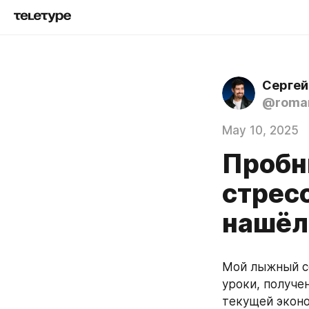
Сергей
@roma
May 10, 2025
Пробн
стрес
нашёл
Мой лыжный се
уроки, получе
текущей эконо