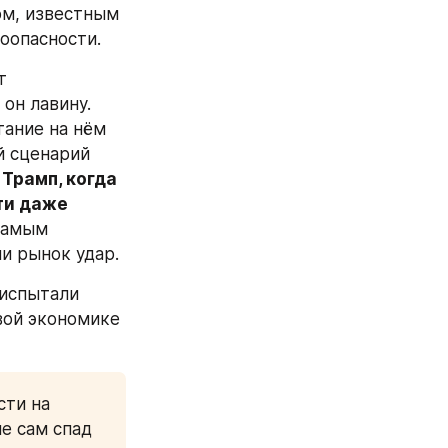
м, известным 
ноопасности.
 
н лавину. 
тание на нём 
 сценарий 
Трамп, когда 
и даже 
самым 
и рынок удар.
испытали 
ой экономике 
ти на 
 сам спад 