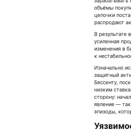
зарабатывать 
объёмы покупк
цепочки поста
распродают ак
В результате в
усиленная про
изменения в б
к нестабильно
Изначально ис
защитный акти
Бессенту, пос
низким ставка
сторону: нача
явление — так
эпизоды, котор
Уязвимо