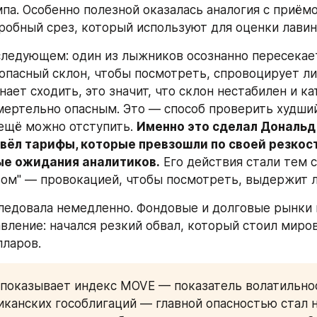
па. Особенно полезной оказалась аналогия с приёмо
 пробный срез, который используют для оценки лави
в следующем: один из лыжников осознанно пересекает
опасный склон, чтобы посмотреть, спровоцирует ли о
нает сходить, это значит, что склон нестабилен и ка
ертельно опасным. Это — способ проверить худший
 ещё можно отступить. 
Именно это сделал Дональд 
вёл тарифы, которые превзошли по своей резкост
е ожидания аналитиков.
 Его действия стали тем 
ом" — провокацией, чтобы посмотреть, выдержит л
ледовала немедленно. Фондовые и долговые рынки 
ление: начался резкий обвал, который стоил миров
ларов. 
 показывает индекс MOVE — показатель волатильнос
канских гособлигаций — главной опасностью стал не