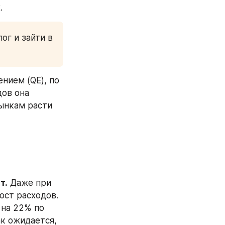
. 
г и зайти в 
ием (QE), по 
ов она 
ынкам расти 
т.
 Даже при 
ст расходов. 
на 22% по 
к ожидается, 