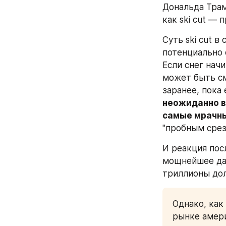
Дональда Трам
как ski cut —
Суть ski cut 
потенциально 
Если снег начи
может быть см
заранее, пока
неожиданно в
самые мрачны
"пробным срез
И реакция пос
мощнейшее дав
триллионы дол
Однако, как
рынке амери