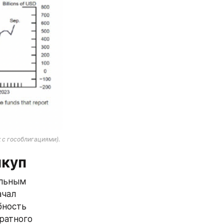
 с гособлигациями).
ыкуп
льным 
чал 
ность 
атного 