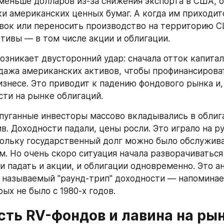
меньше долларов из-за снижения экспорта в США, о
и американских ценных бумаг. А когда им приходитс
вок или переносить производство на территорию СШ
тивы — в том числе акции и облигации.
озникает двусторонний удар: сначала отток капитал
дажа американских активов, чтобы профинансироват
изнесе. Это приводит к падению фондового рынка и, 
сти на рынке облигаций.
пуганные инвесторы массово вкладывались в облига
в. Доходности падали, цены росли. Это играло на ру
кольку государственный долг можно было обслужива
м. Но очень скоро ситуация начала разворачиваться 
ли падать и акции, и облигации одновременно. Это а
 называемый "раунд-трип" доходности — напоминае
ых не было с 1980-х годов.
сть RV-фондов и лавина на ры