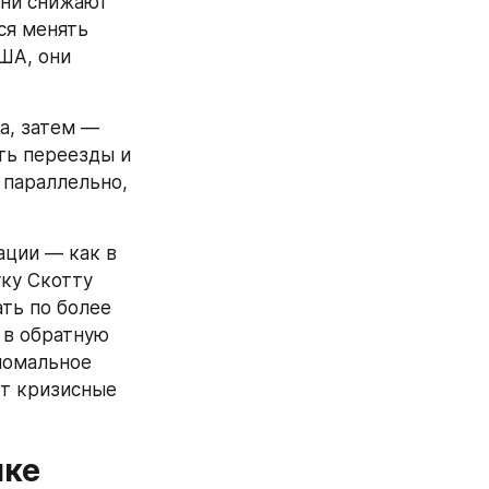
ни снижают 
я менять 
А, они 
а, затем — 
ь переезды и 
параллельно, 
ции — как в 
ку Скотту 
ть по более 
в обратную 
номальное 
т кризисные 
нке