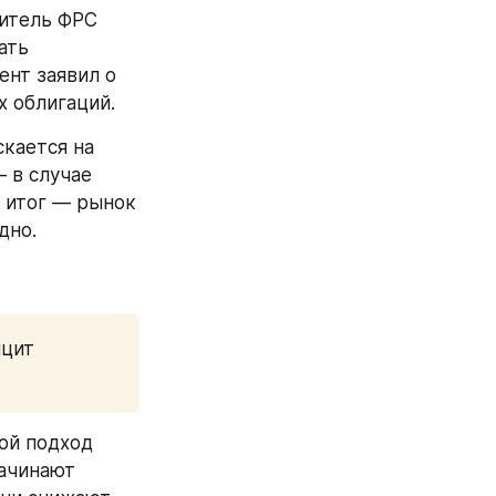
итель ФРС 
ть 
нт заявил о 
х облигаций.
кается на 
 в случае 
 итог — рынок 
дно.
цит 
ой подход 
ачинают 