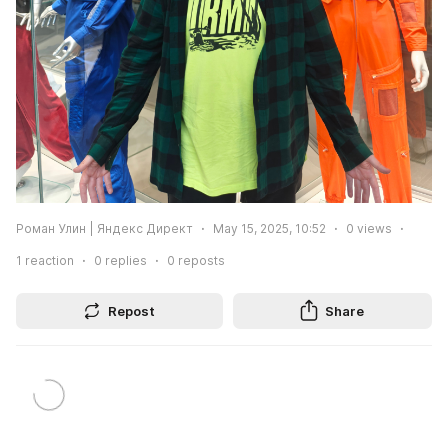
Роман Улин | Яндекс Директ
May 15, 2025, 10:52
0
views
1
reaction
0
replies
0
reposts
Repost
Share