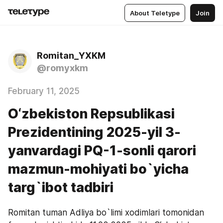
About Teletype
Join
Romitan_YXKM
@romyxkm
February 11, 2025
O‘zbekiston Repsublikasi
Prezidentining 2025-yil 3-
yanvardagi PQ-1-sonli qarori
mazmun-mohiyati bo`yicha
targ`ibot tadbiri
Romitan tuman Adliya bo`limi xodimlari tomonidan 