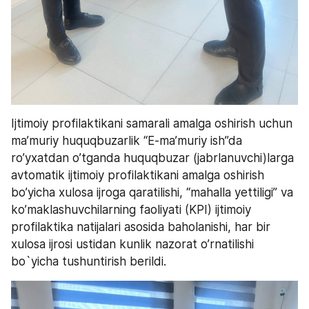
Ijtimoiy profilaktikani samarali amalga oshirish uchun 
ma’muriy huquqbuzarlik “E-ma’muriy ish”da 
ro’yxatdan o’tganda huquqbuzar (jabrlanuvchi)larga 
avtomatik ijtimoiy profilaktikani amalga oshirish 
bo’yicha xulosa ijroga qaratilishi, “mahalla yettiligi” va 
ko’maklashuvchilarning faoliyati (KPI) ijtimoiy 
profilaktika natijalari asosida baholanishi, har bir 
xulosa ijrosi ustidan kunlik nazorat o’rnatilishi 
bo`yicha tushuntirish berildi.