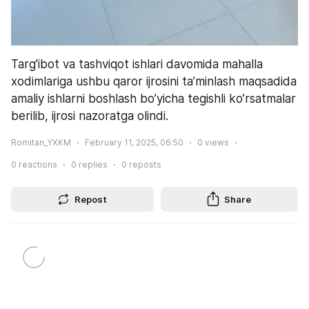
Targ’ibot va tashviqot ishlari davomida mahalla 
xodimlariga ushbu qaror ijrosini ta’minlash maqsadida 
amaliy ishlarni boshlash bo’yicha tegishli ko’rsatmalar 
berilib, ijrosi nazoratga olindi.
Romitan_YXKM
February 11, 2025, 06:50
0
views
0
reactions
0
replies
0
reposts
Repost
Share