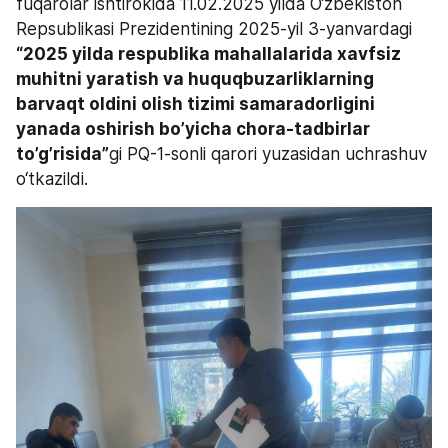
fuqarolar ishtirokida 11.02.2025 yilda O‘zbekiston 
Repsublikasi Prezidentining 2025-yil 3-yanvardagi 
“2025 yilda respublika mahallalarida xavfsiz 
muhitni yaratish va huquqbuzarliklarning 
barvaqt oldini olish tizimi samaradorligini 
yanada oshirish bo’yicha chora-tadbirlar 
to’g’risida”
gi PQ-1-sonli qarori yuzasidan uchrashuv 
o‘tkazildi.