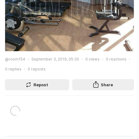
@room154
September 3, 2019, 05:30
0
views
0
reactions
0
replies
0
reposts
Repost
Share