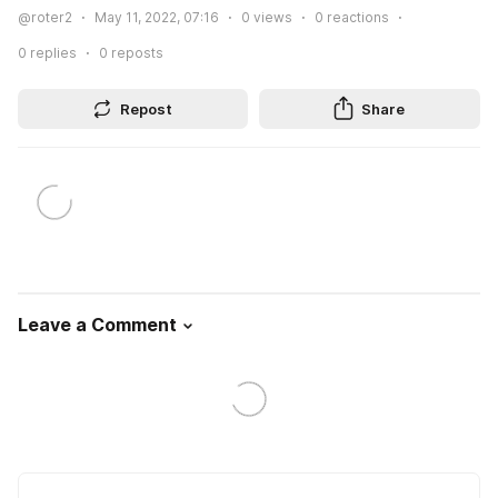
@roter2
May 11, 2022, 07:16
0
views
0
reactions
0
replies
0
reposts
Repost
Share
Leave a Comment