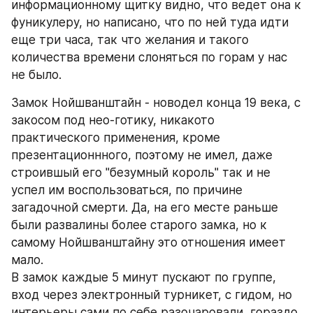
информационному щитку видно, что ведет она к 
фуникулеру, но написано, что по ней туда идти 
еще три часа, так что желания и такого 
количества времени слоняться по горам у нас 
не было.
Замок Нойшванштайн - новодел конца 19 века, с 
закосом под нео-готику, никакото 
практического применения, кроме 
презентационнного, поэтому не имел, даже 
строившый его "безумный король" так и не 
успел им воспользоваться, по причине 
загадочной смерти. Да, на его месте раньше 
были развалины более старого замка, но к 
самому Нойшванштайну это отношения имеет 
мало. 
В замок каждые 5 минут пускают по группе, 
вход через электронный турникет, с гидом, но 
интерьеры сами по себе разочаровали, гораздо 