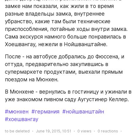
замке нам показали, как жили в то время 
разные владельцы замка, внутреннее 
убранство, какие там были технические 
приспособления, потайные ходы внутри замка. 
Сама экскурся намного больше понравилась в 
Хоешвангау, нежели в Нойшванштайне.
После - на автобусе добрались до Фюссена, и 
оттуда, предварительно закупившись в 
супермаркете продуктами, выехали прямым 
поездом на Мюнхен.
В Мюнхене - вернулись в гостиницу и ужинали в 
уже знакомом пивном саду Аугустинер Келлер.
#мюнхен
#германия
#нойшванштайн
#хоешвангау
to be deleted
June 19, 2015, 10:51
0
views
0
reactions