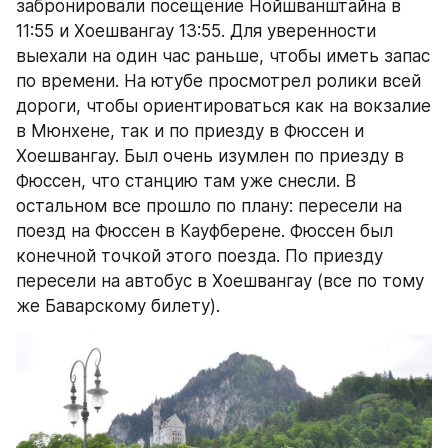
забронировали посещение Нойшванштайна в 
11:55 и Хоешвангау 13:55. Для уверенности 
выехали на один час раньше, чтобы иметь запас 
по времени. На ютубе просмотрел ролики всей 
дороги, чтобы ориентироваться как на вокзалие 
в Мюнхене, так и по приезду в Фюссен и 
Хоешвангау. Был очень изумлен по приезду в 
Фюссен, что станцию там уже снесли. В 
остальном все прошло по плану: пересели на 
поезд на Фюссен в Кауфберене. Фюссен был 
конечной точкой этого поезда. По приезду 
пересели на автобус в Хоешвангау (все по тому 
же Баварскому билету).