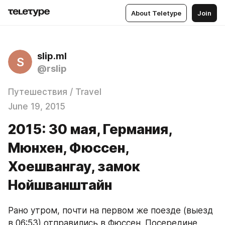
About Teletype
Join
slip.ml
S
@rslip
Путешествия / Travel
June 19, 2015
2015: 30 мая, Германия,
Мюнхен, Фюссен,
Хоешвангау, замок
Нойшванштайн
Рано утром, почти на первом же поезде (выезд 
в 06:53) отправились в Фюссен. Посередине 