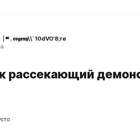
۪ ➤ ┊❝ . 𝖊𝖛𝖌𝖊𝖓𝖞\\`10dVO'8;re
ka
к рассекающий демон
усто