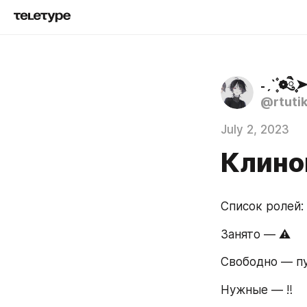
˗ˏˋ ۪۫❁ཻུ۪
@rtuti
July 2, 2023
Клино
Список ролей:
Занято — ⚠️
Свободно — п
Нужные — ‼️