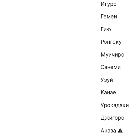
Игуро
Гемей
Гию
Рэнгоку
Муичиро
Санеми
Узуй
Канае
Урокадаки
Джигоро
Аказа ⚠️