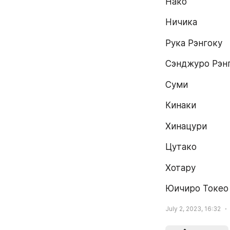
Нако
Ничика
Рука Рэнгоку
Сэнджуро Рэн
Суми
Кинаки
Хинацури
Цутако
Хотару
Юичиро Токео
July 2, 2023, 16:32