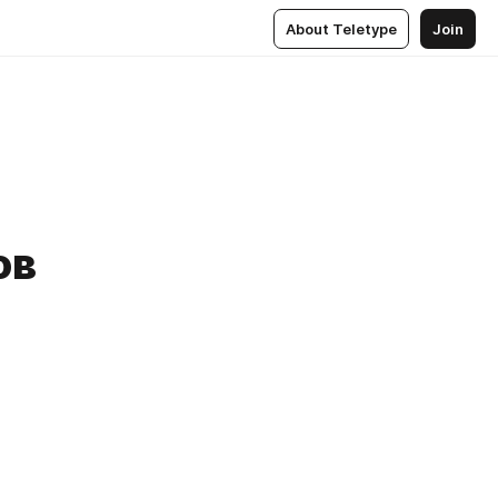
About Teletype
Join
ов