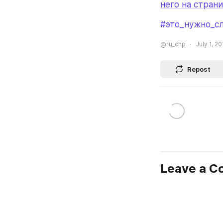
него на стран
#это_нужно_с
@ru_chp
July 1, 20
Repost
Leave a 