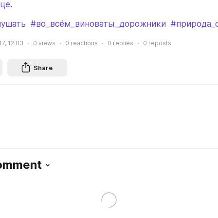
ице
.
лушать
#во_всём_виноваты_дорожники
#природа_
17, 12:03
0
views
0
reactions
0
replies
0
reposts
Share
Comment