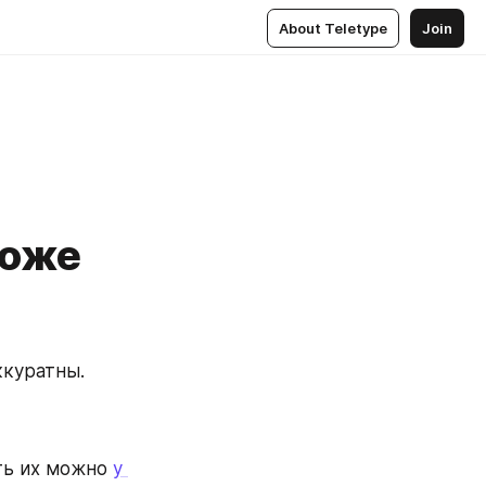
About Teletype
Join
тоже
куратны. 
ть их можно 
у 