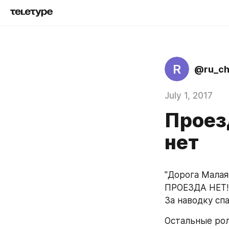
R
@ru_c
July 1, 2017
Проезд
нет
"Дорога Малая
ПРОЕЗДА НЕТ!!!
За наводку сп
Остальные рол