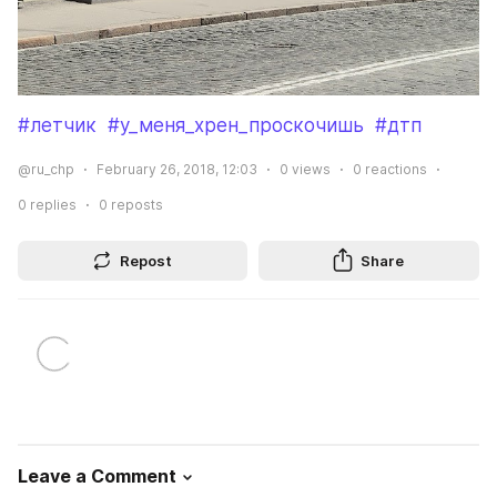
#летчик
#у_меня_хрен_проскочишь
#дтп
@ru_chp
February 26, 2018, 12:03
0
views
0
reactions
0
replies
0
reposts
Repost
Share
Leave a Comment