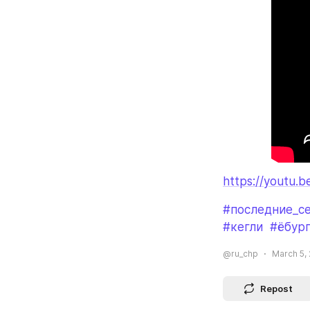
https://youtu.
#последние_с
#кегли
#ёбур
@ru_chp
March 5, 
Repost