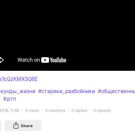
be/lcQzKMXSQ6E
екунды_жизни
#старики_разбойники
#общественны
г
#дтп
2018, 11:46
0
views
0
reactions
0
replies
0
reposts
Share