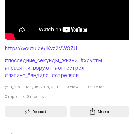
https://youtu.be/IKvz2VWO7JI
#последние_секунды_жизни
#хрусты
#грабят_и_воруют
#огнестрел
#латино_бандидо
#стреляли
@ru_chp
May 16, 2018, 09:19
0
views
0
reactions
0
replies
0
reposts
Repost
Share