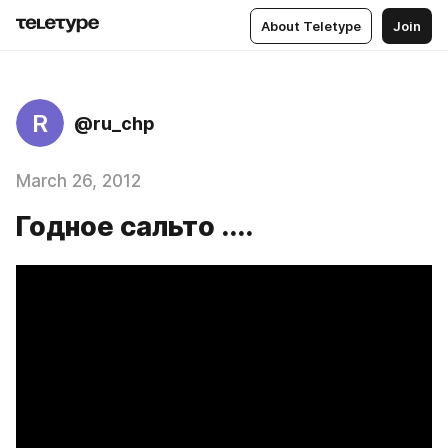
About Teletype
Join
R
@ru_chp
March 26, 2012
Годное сальто ....