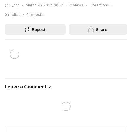
@ru_chp
March 26, 2012, 00:34
0
views
0
reactions
0
replies
0
reposts
Repost
Share
Leave a Comment