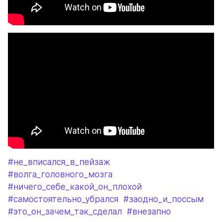
#не_вписался_в_пейзаж
#волга_головного_мозга
#ничего_себе_какой_он_плохой
#самостоятельно_убрался
#заодно_и_поссым
#это_он_зачем_так_сделал
#внезапно