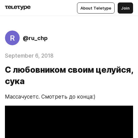
About Teletype
Join
R
@ru_chp
September 6, 2018
С любовником своим целуйся,
сука
Массачусетс. Смотреть до конца:)