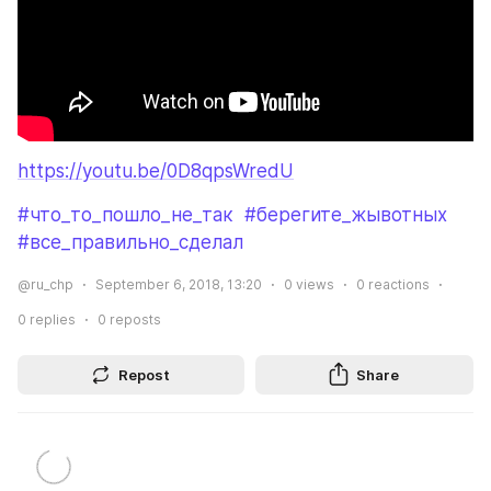
https://youtu.be/0D8qpsWredU
#что_то_пошло_не_так
#берегите_жывотных
#все_правильно_сделал
@ru_chp
September 6, 2018, 13:20
0
views
0
reactions
0
replies
0
reposts
Repost
Share