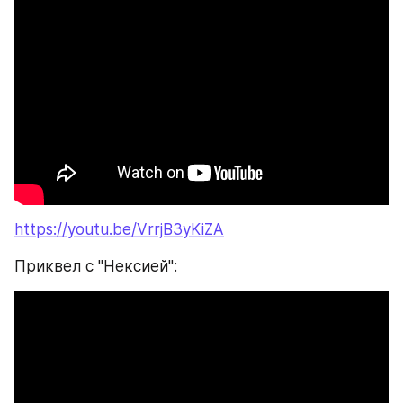
https://youtu.be/VrrjB3yKiZA
Приквел с "Нексией":