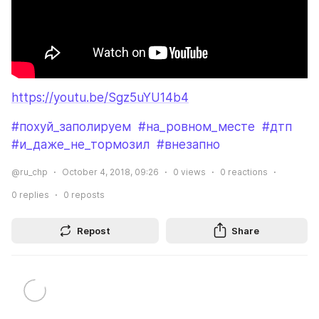
https://youtu.be/Sgz5uYU14b4
#похуй_заполируем
#на_ровном_месте
#дтп
#и_даже_не_тормозил
#внезапно
@ru_chp
October 4, 2018, 09:26
0
views
0
reactions
0
replies
0
reposts
Repost
Share