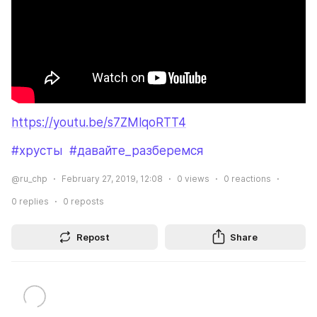
https://youtu.be/s7ZMlqoRTT4
#хрусты
#давайте_разберемся
@ru_chp
February 27, 2019, 12:08
0
views
0
reactions
0
replies
0
reposts
Repost
Share