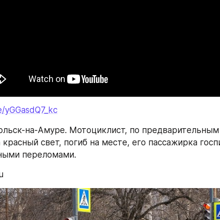
be/yGGasdQ7_kc
мольск-на-Амуре. Мотоциклист, по предварительным 
 красный свет, погиб на месте, его пассажирка госп
ными переломами.
u