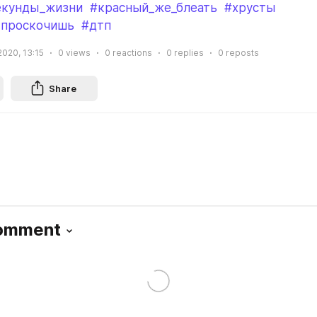
екунды_жизни
#красный_же_блеать
#хрусты
_проскочишь
#дтп
 2020, 13:15
0
views
0
reactions
0
replies
0
reposts
Share
Comment