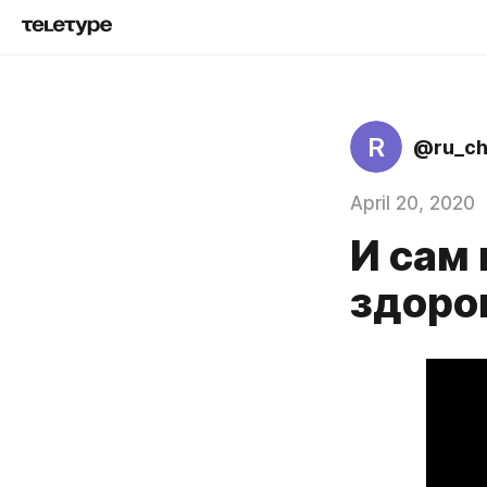
R
@ru_c
April 20, 2020
И сам
здоро