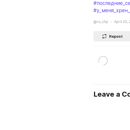
#последние_с
#у_меня_хрен
@ru_chp
April 20,
Repost
Leave a 