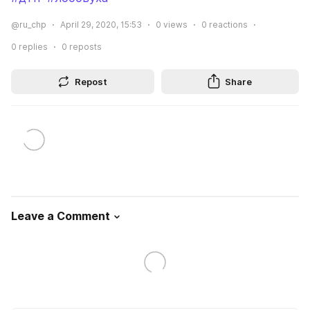
@ru_chp
April 29, 2020, 15:53
0
views
0
reactions
0
replies
0
reposts
Repost
Share
Leave a Comment