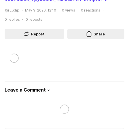
@ru_chp
May 9, 2020, 12:10
0
views
0
reactions
0
replies
0
reposts
Repost
Share
Leave a Comment