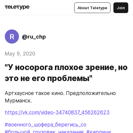
About Teletype
Join
R
@ru_chp
May 9, 2020
"У носорога плохое зрение, но
это не его проблемы"
Артхаусное такое кино. Предположительно 
Мурманск.
https://vk.com/video-34740837_456262623
#военного_шофера_берегись_со
#большой_грузовик_наказания
#кирпичи