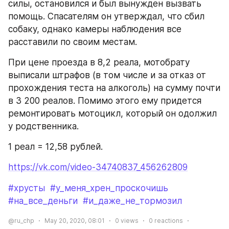
силы, остановился и был вынужден вызвать 
помощь. Спасателям он утверждал, что сбил 
собаку, однако камеры наблюдения все 
расставили по своим местам.
При цене проезда в 8,2 реала, мотобрату 
выписали штрафов (в том числе и за отказ от 
прохождения теста на алкоголь) на сумму почти 
в 3 200 реалов. Помимо этого ему придется 
ремонтировать мотоцикл, который он одолжил 
у родственника.
1 реал = 12,58 рублей. 
https://vk.com/video-34740837_456262809
#хрусты
#у_меня_хрен_проскочишь
#на_все_деньги
#и_даже_не_тормозил
@ru_chp
May 20, 2020, 08:01
0
views
0
reactions