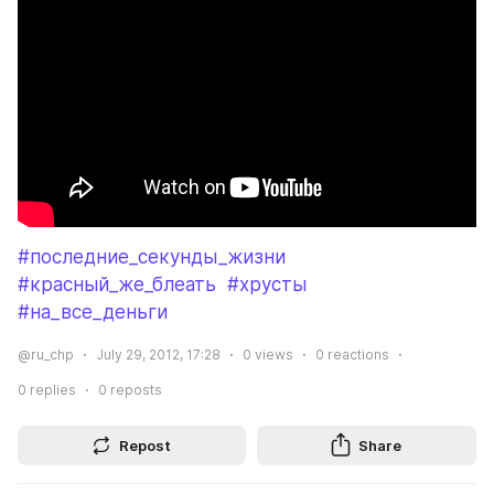
#последние_секунды_жизни
#красный_же_блеать
#хрусты
#на_все_деньги
@ru_chp
July 29, 2012, 17:28
0
views
0
reactions
0
replies
0
reposts
Repost
Share