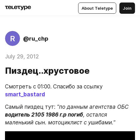
About Teletype
Join
R
@ru_chp
July 29, 2012
Пиздец..хрустовое
Смотреть с 01:00. Спасибо за ссылку 
smart_bastard
Самый пиздец тут: 
"по данным агентства ОБС 
водитель 2105 1986 г.р погиб
, остался 
маленький сын. мотоциклист с ушибами."