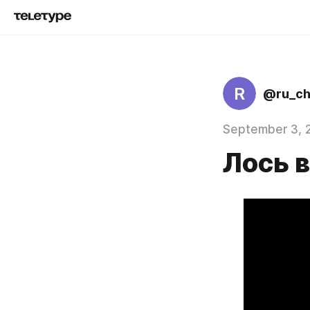
R
@ru_c
September 3, 
Лось 