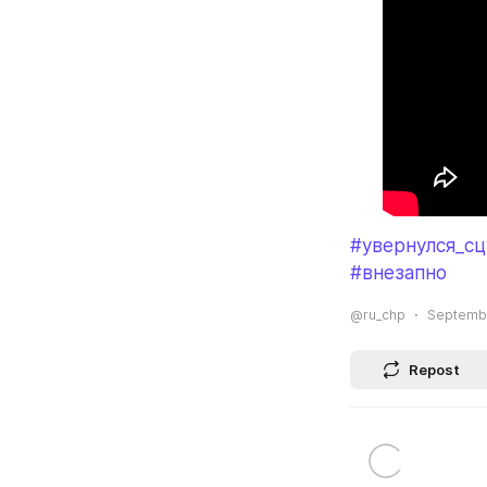
#увернулся_сц
#внезапно
@ru_chp
Septembe
Repost